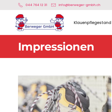
044 764 12 31
info@berweger-gmbh.ch
Skip to main content
Klauenpflegestand
Impressionen