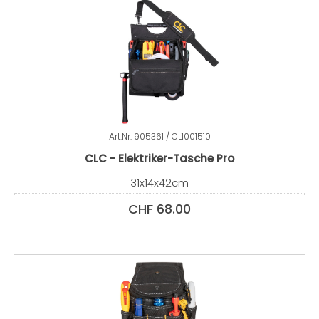
Art.Nr.
905361 / CL1001510
CLC - Elektriker-Tasche Pro
31x14x42cm
CHF
68.00