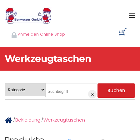
Skip to main content
Anmelden Online Shop
Werkzeugtaschen
Suchen
/
Bekleidung
/
Werkzeugtaschen