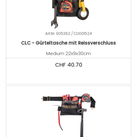
Art.Nr.
905362 / CL1001524
CLC - Gürteltasche mit Reissverschluss
Medium 22x9x30cm
CHF
40.70