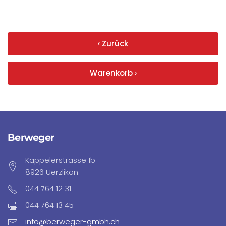
‹ Zurück
Warenkorb ›
Berweger
Kappelerstrasse 1b
8926 Uerzlikon
044 764 12 31
044 764 13 45
info@berweger-gmbh.ch