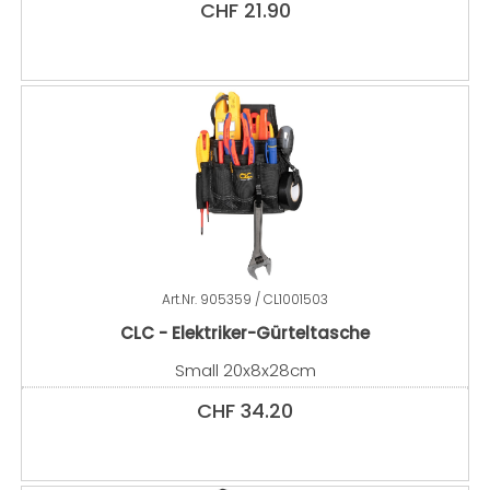
CHF
21.90
Art.Nr.
905359 / CL1001503
CLC - Elektriker-Gürteltasche
Small 20x8x28cm
CHF
34.20