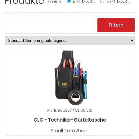
Produkte
Preise
inkl. MwSt.
exkl. MwSt.
Filtern
Art.Nr.
905357 / CL1001501
CLC - Techniker-Gürteltasche
Small 15x5x25cm