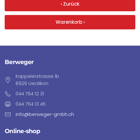
‹ Zurück
Warenkorb ›
Berweger
Kappelerstrasse 1b
8926 Uerzlikon
044 764 12 31
044 764 13 45
info@berweger-gmbh.ch
Online-shop