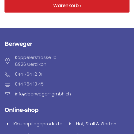
Warenkorb ›
Berweger
Kappelerstrasse 1b
8926 Uerzlikon
044 764 12 31
044 764 13 45
info@berweger-gmbh.ch
Online-shop
Klauenpflegeprodukte
Hof, Stall & Garten