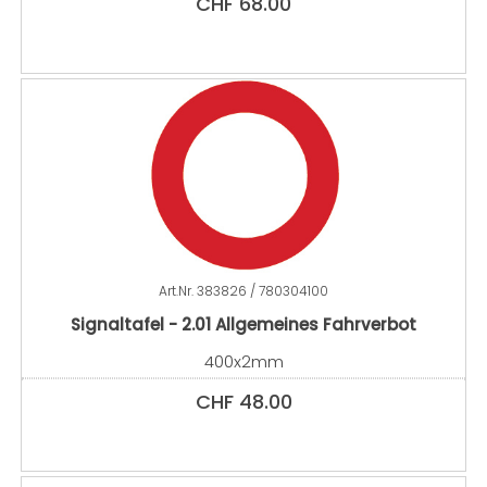
CHF
68.00
Art.Nr.
383826 / 780304100
Signaltafel - 2.01 Allgemeines Fahrverbot
400x2mm
CHF
48.00