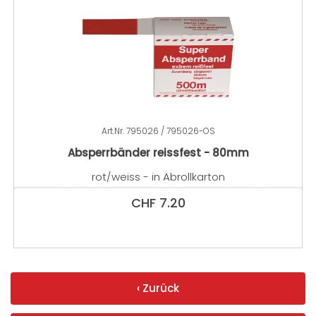
Art.Nr.
795026 / 795026-OS
Absperrbänder reissfest - 80mm
rot/weiss - in Abrollkarton
CHF
7.20
‹ Zurück