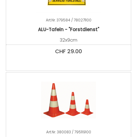
Art.Nr.
379584 / 780271100
ALU-Tafeln - "Forstdienst"
32x9cm
CHF
29.00
Art.Nr.
380083 / 795119100