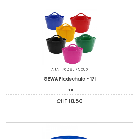
Art.Nr.
702185 / 5080
GEWA Flexischale - 17l
grün
CHF
10.50