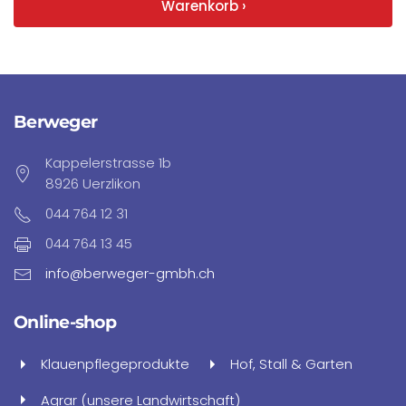
Warenkorb ›
Berweger
Kappelerstrasse 1b
8926 Uerzlikon
044 764 12 31
044 764 13 45
info@berweger-gmbh.ch
Online-shop
Klauenpflegeprodukte
Hof, Stall & Garten
Agrar (unsere Landwirtschaft)