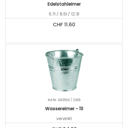
Edelstahleimer
5.7l / 8.5l / 12.3l
CHF
11.60
Art.Nr.
493169 / 2918
Wassereimer - 11l
verzinkt