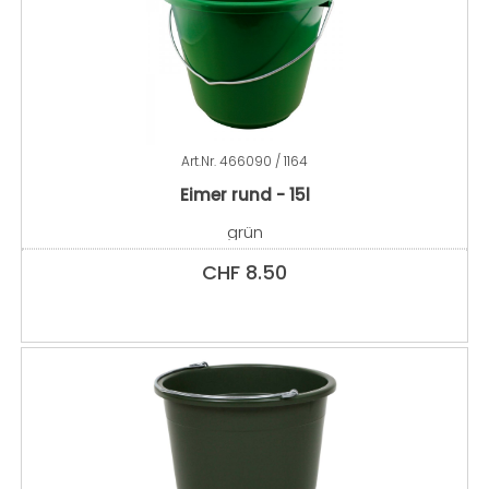
Art.Nr.
466090 / 1164
Eimer rund - 15l
grün
CHF
8.50