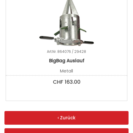
Art.Nr.
864076 / 29428
BigBag Auslauf
Metall
CHF
163.00
‹ Zurück