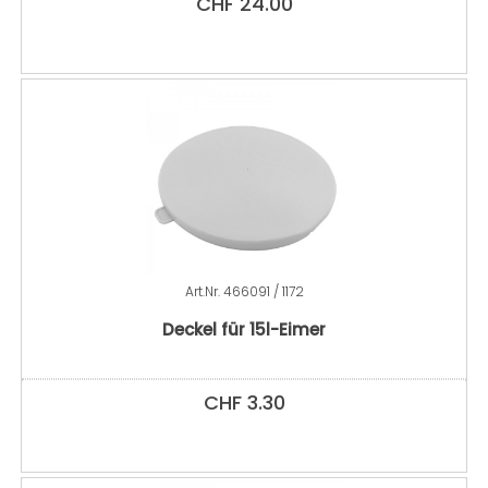
CHF
24.00
Art.Nr.
466091 / 1172
Deckel für 15l-Eimer
CHF
3.30