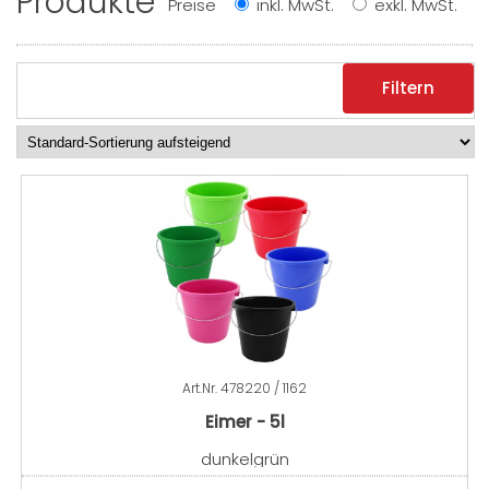
Produkte
Preise
inkl. MwSt.
exkl. MwSt.
Filtern
Art.Nr.
478220 / 1162
Eimer - 5l
dunkelgrün