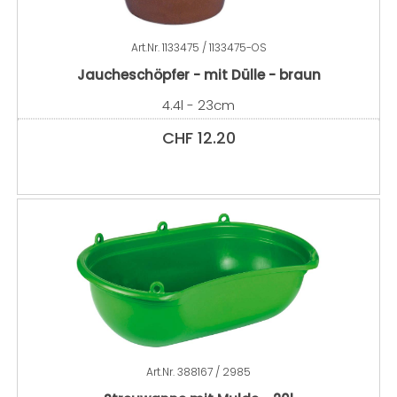
Art.Nr.
1133475 / 1133475-OS
Jaucheschöpfer - mit Dülle - braun
4.4l - 23cm
CHF
12.20
Art.Nr.
388167 / 2985