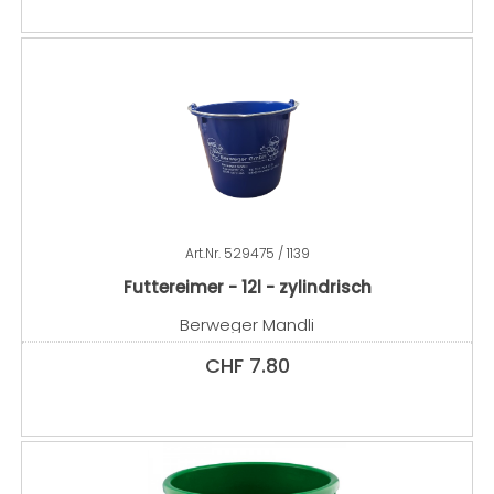
Art.Nr.
529475 / 1139
Futtereimer - 12l - zylindrisch
Berweger Mandli
CHF
7.80