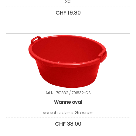
30l
CHF
19.80
Art.Nr.
791832 / 791832-OS
Wanne oval
verschiedene Grössen
CHF
38.00