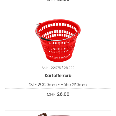
Art.Nr.
221775 / 28.200
Kartoffelkorb
18l - Ø 320mm - Höhe 250mm
CHF
26.00