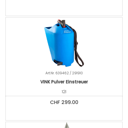
Art.Nr.
639462 / 291910
VINK Pulver Einstreuer
12l
CHF
299.00