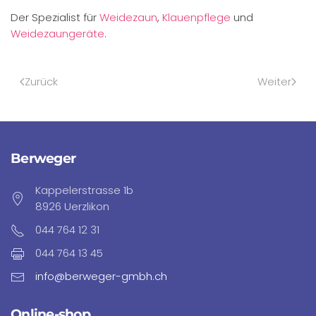
Der Spezialist für
Weidezaun
,
Klauenpflege
und
Weidezaungeräte
.
Zurück
Weiter
Berweger
Kappelerstrasse 1b
8926 Uerzlikon
044 764 12 31
044 764 13 45
info@berweger-gmbh.ch
Online-shop