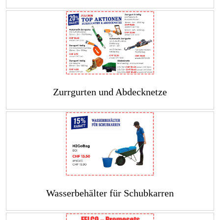
Zurrgurten und Abdecknetze
Wasserbehälter für Schubkarren