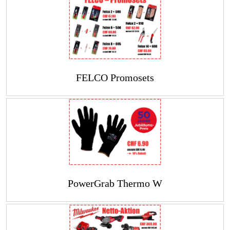
FELCO Promosets
PowerGrab Thermo W