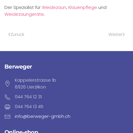
Der Spezialist für
Weidezaun
,
Klauenpflege
und
Weidezaungeräte
.
Zurück
Weiter
Berweger
Kappelerstrasse 1b
8926 Uerzlikon
044 764 12 31
044 764 13 45
info@berweger-gmbh.ch
Online-shop