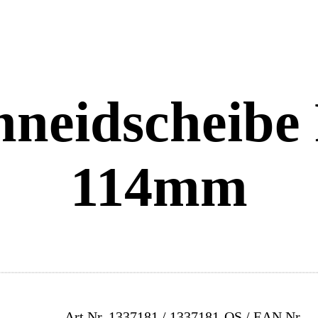
neidscheibe
114mm
Art.Nr.
1337181 / 1337181-OS
/ EAN Nr.