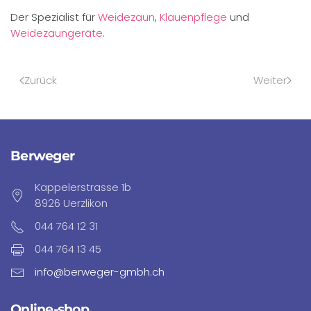
Der Spezialist für
Weidezaun
,
Klauenpflege
und
Weidezaungeräte
.
Zurück
Weiter
Berweger
Kappelerstrasse 1b
8926 Uerzlikon
044 764 12 31
044 764 13 45
info@berweger-gmbh.ch
Online-shop